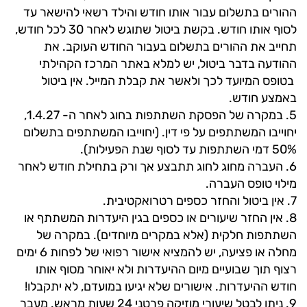
ההורים בתשלום עבור אותו חודש והילד רשאי להישאר עד
לסוף אותו חודש. בקשת ביטול שתוגש לאחר 30 לכל חודש,
תחייב את ההורים בתשלום בעבור החודש העוקב. את
ההודעה בדבר ביטול, יש למלא באתר המרכז הקהילתי
בטופס המיועד לכך ולאשר את קבלת המייל. אין ביטול
באמצע חודש.
5. במקרה של הפסקת השתתפות בחוג לאחר ה- 1.4.27,
יחוייבו המשתתפים על פי דין. (יחוייבו המשתתפים בתשלום
50% דמי השתתפות עד לסוף שנת הפעילות).
6. העברה מחוג לחוג תתבצע אך ורק בתחילת חודש לאחר
מילוי טופס העברה.
7. אין ביטול והחזר כספים רטרואקטיבית.
8. אין החזר שיעורים או כספים בגין היעדרות המשתתף או
השתתפות חלקית (אלא במקרים מיוחדים). במקרה של
מחלה או פציעה, יש להמציא אישור רפואי של לפחות 6 ימים
רצוף תוך שבועיים מיום ההיעדרות ולא יאוחר מסוף אותו
חודש ההיעדרות. אישורים שלא יגיעו במועדם, לא יתקבלו!
9. ניתן לבטל שיעורי מוזיקה פרטני 24 שעות מראש. מעבר