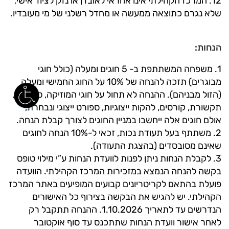
12. המרכז הקהילתי אינו אחראי לאובדן או נזק לציוד אישי.
שלא נגרם כתוצאה ממעשה או מחדל רשלני של מי מעובדיו.
הנחות:
1. משפחה המשתתפת ב- 5 חוגים ומעלה (כולל חוגי
מבוגרים) תזכה להנחה של 10% על החוג החמישי ומעלה
(הזול מבניהם). ההנחה לא תחול על חוגי המוזיקה, סדנאות,
תקשורת, קורסים, להקות ייצוגיות, ספורט ייצוגי ונבחרת,
אולם חוגים אלה ייחשבו במניין החוגים לצורך קבלת הנחה.
2. משתתף בעל תעודת נכות, זכאי ל-10% הנחה לחוגים
שאינם מסובסדים (בהצגת התעודה).
3. לקבלת הנחות ניתן לפנות לוועדת הנחות ע”י מילוי טופס
בקשה להנחה הנמצא במזכירות המרכז הקהילתי. הוועדה
פועלת בהתאם לקריטריונים קבועים המופיעים באתר המרכז
הקהילתי. יש להגיש את הבקשה בצירוף כל האישורים
הנדרשים עד לתאריך 1.10.2026. ההנחה תתקבל רק
לאחר אישור וועדת הנחות שתתכנס עד סוף אוקטובר