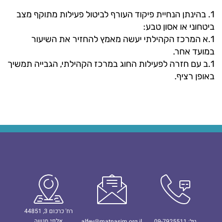
1. בהינתן הנחיית פיקוד העורף לביטול פעילות מתוקף מצב
ביטחוני או אסון טבע:
1.א המרכז הקהילתי יעשה מאמץ להחזיר את השיעור
במועד אחר.
1.ב עם חזרה לפעילות החוג במרכז הקהילתי, הגבייה תמשיך
באופן רציף.
רח' כרכום 3, 44851
אלפי מנשה
טל: 09-7925511
alfey@matnasim.org.il