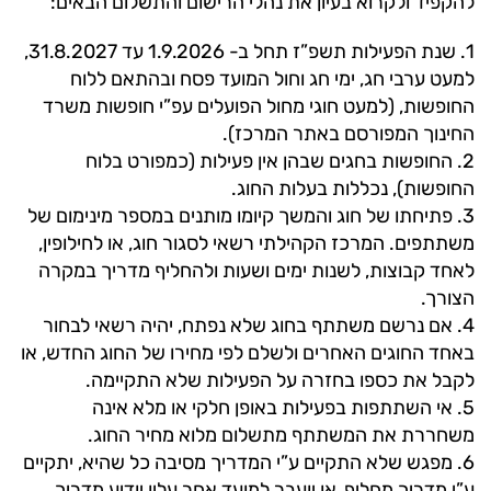
להקפיד ולקרוא בעיון את נהלי הרישום והתשלום הבאים:
1. שנת הפעילות תשפ”ז תחל ב- 1.9.2026 עד 31.8.2027,
למעט ערבי חג, ימי חג וחול המועד פסח ובהתאם ללוח
החופשות, (למעט חוגי מחול הפועלים עפ”י חופשות משרד
החינוך המפורסם באתר המרכז).
2. החופשות בחגים שבהן אין פעילות (כמפורט בלוח
החופשות), נכללות בעלות החוג.
3. פתיחתו של חוג והמשך קיומו מותנים במספר מינימום של
משתתפים. המרכז הקהילתי רשאי לסגור חוג, או לחילופין,
לאחד קבוצות, לשנות ימים ושעות ולהחליף מדריך במקרה
הצורך.
4. אם נרשם משתתף בחוג שלא נפתח, יהיה רשאי לבחור
באחד החוגים האחרים ולשלם לפי מחירו של החוג החדש, או
לקבל את כספו בחזרה על הפעילות שלא התקיימה.
5. אי השתתפות בפעילות באופן חלקי או מלא אינה
משחררת את המשתתף מתשלום מלוא מחיר החוג.
6. מפגש שלא התקיים ע”י המדריך מסיבה כל שהיא, יתקיים
ע”י מדריך מחליף, או יועבר למועד אחר עליו יודיע מדריך