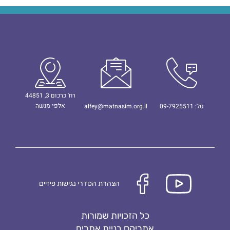
רח' כרכום 3, 44851
אלפי מנשה
טל: 09-7925511
alfey@matnasim.org.il
הצהרת הסדרי נגישות פיזיים
כל הזכויות שמורות
אתריקס בניית אתרים