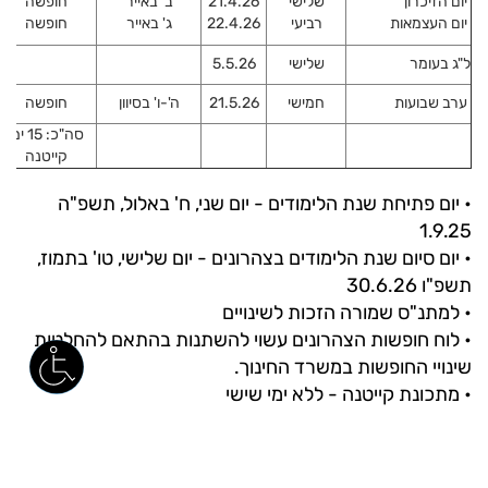
יום הזיכרון
שלישי
21.4.26
ב' באייר
חופשה
יום העצמאות
רביעי
22.4.26
ג' באייר
חופשה
ל"ג בעומר
שלישי
5.5.26
ערב שבועות
חמישי
21.5.26
ה'-ו' בסיוון
חופשה
סה"כ: 15 ימי
קייטנה
• יום פתיחת שנת הלימודים - יום שני, ח' באלול, תשפ"ה
1.9.25
• יום סיום שנת הלימודים בצהרונים - יום שלישי, טו' בתמוז,
תשפ"ו 30.6.26
• למתנ"ס שמורה הזכות לשינויים
• לוח חופשות הצהרונים עשוי להשתנות בהתאם להחלטות
שינויי החופשות במשרד החינוך.
• מתכונת קייטנה - ללא ימי שישי