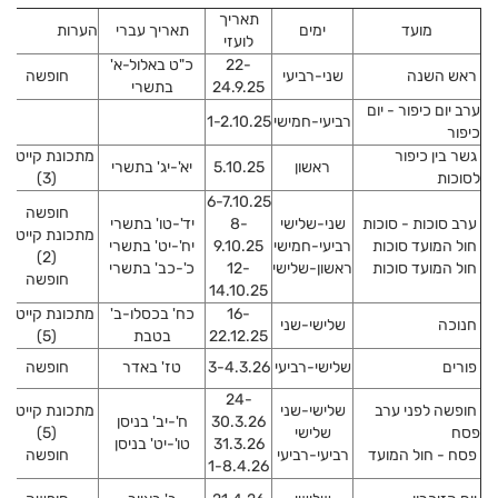
תאריך
מועד
ימים
תאריך עברי
הערות
לועזי
22-
כ"ט באלול-א'
ראש השנה
שני-רביעי
חופשה
24.9.25
בתשרי
ערב יום כיפור - יום
רביעי-חמישי
1-2.10.25
כיפור
גשר בין כיפור
מתכונת קייטנה
ראשון
5.10.25
יא'-יג' בתשרי
לסוכות
(3)
6-7.10.25
חופשה
ערב סוכות - סוכות
שני-שלישי
8-
יד'-טו' בתשרי
מתכונת קייטנה
חול המועד סוכות
רביעי-חמישי
9.10.25
יח'-יט' בתשרי
(2)
חול המועד סוכות
ראשון-שלישי
12-
כ'-כב' בתשרי
חופשה
14.10.25
16-
כח' בכסלו-ב'
מתכונת קייטנה
חנוכה
שלישי-שני
22.12.25
בטבת
(5)
פורים
שלישי-רביעי
3-4.3.26
טז' באדר
חופשה
24-
חופשה לפני ערב
שלישי-שני
מתכונת קייטנה
30.3.26
ח'-יב' בניסן
פסח
שלישי
(5)
31.3.26
טו'-יט' בניסן
פסח - חול המועד
רביעי-רביעי
חופשה
1-8.4.26