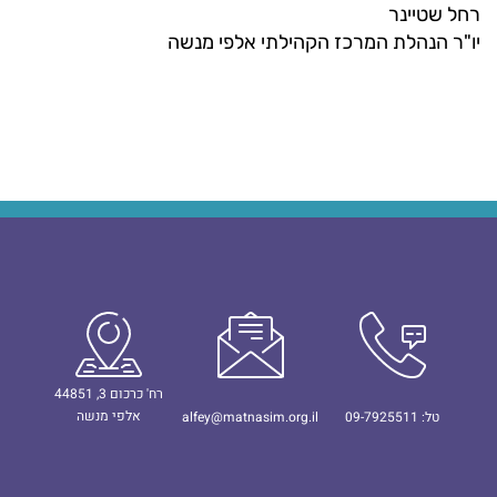
רחל שטיינר
יו"ר הנהלת המרכז הקהילתי אלפי מנשה
רח' כרכום 3, 44851
אלפי מנשה
טל: 09-7925511
alfey@matnasim.org.il