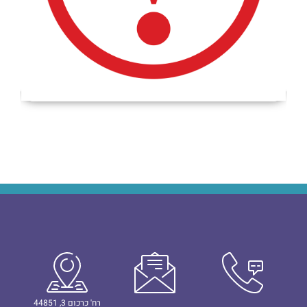
רח' כרכום 3, 44851