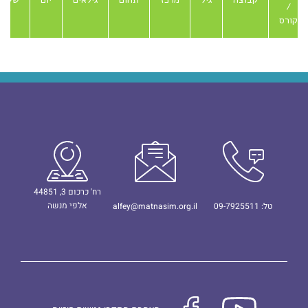
/
קורס
רח' כרכום 3, 44851
אלפי מנשה
טל: 09-7925511
alfey@matnasim.org.il