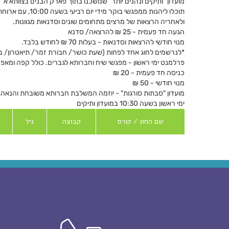
מועדון "ותיקים ונהנים יותר" שמשכנו בתוך פארק הבנים בצוותא א ' - רחוב ארבל 1, מזמי
תוכלו ליהנות ממפגשי בוקר מידי יום רביעי בשעה 10:00, עם ארוחת בוקר
ולאחריה הרצאות של מרצים מתחומים שונים וסדנאות מגוונות.
הגעה חד פעמית - 25 ₪ להרצאה/ סדנא
מנוי חודשי להרצאות וסדנאות - בעלות 70 ₪ לחודש בלבד.
*לנרשמים לחוג אחד לפחות (שעת כושר/ חבורת זמר/ תיאטרון/ ברידג') כ
פרלמנט ימי ראשון - מפגשי שיח וחברותא לגברים. כולל קפה ומאפ
כניסה חד פעמית - 20 ₪
מנוי חודשי - 50 ₪
מועדון "סבתות סורגות" - יוזמה המשלבת חברותא משובחת והנאה, 
ימי ראשון בשעה 10:30 במועדון ותיקים
שם החוג / קורס
קבוצה
גיל