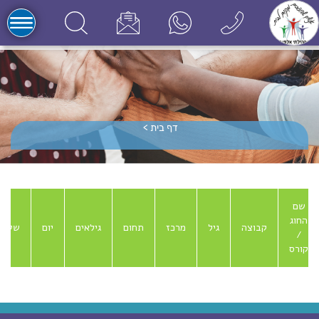
דף בית
>
שם
החוג
קבוצה
גיל
מרכז
תחום
גילאים
יום
שעות
/
קורס